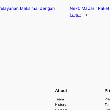
 Pelayanan Maksimal dengan
Next:
Mabar : Paket
Lapar
→
About
Pr
Team
Pri
History
Ter
Careers
Con