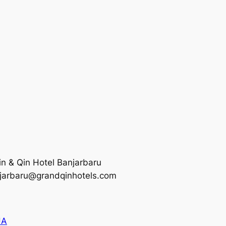
Qin & Qin Hotel Banjarbaru
njarbaru@grandqinhotels.com
UA