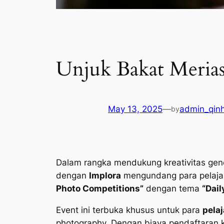
Unjuk Bakat Meria
May 13, 2025
—
admin_qinh
by
Dalam rangka mendukung kreativitas gene
dengan
Implora
mengundang para pelajar 
Photo Competitions”
dengan tema
“Dail
Event ini terbuka khusus untuk para
pelaj
photography. Dengan biaya pendaftaran 