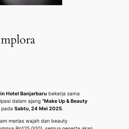
Implora
in Hotel Banjarbaru
bekerja sama
sipasi dalam ajang
“Make Up & Beauty
n pada
Sabtu, 24 Mei 2025
.
alam merias wajah dan beauty
lumnya Rp125.000), semua peserta akan