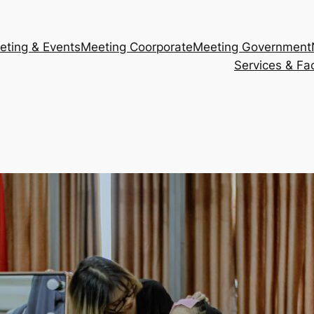
eting & Events
Meeting Coorporate
Meeting Government
Services & Faci