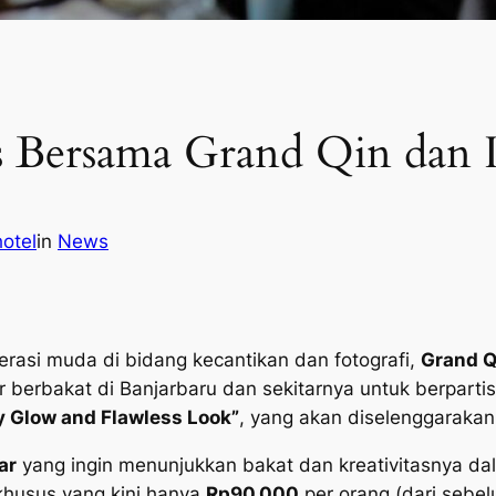
s Bersama Grand Qin dan 
otel
in
News
rasi muda di bidang kecantikan dan fotografi,
Grand Q
berbakat di Banjarbaru dan sekitarnya untuk berparti
y Glow and Flawless Look”
, yang akan diselenggaraka
ar
yang ingin menunjukkan bakat dan kreativitasnya d
khusus yang kini hanya
Rp90.000
per orang (dari sebe