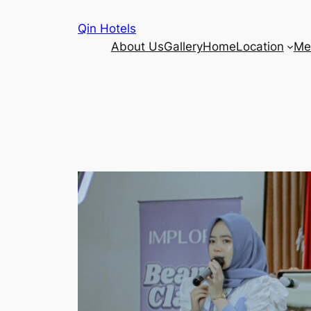
Qin Hotels
About Us
Gallery
Home
Location
Me