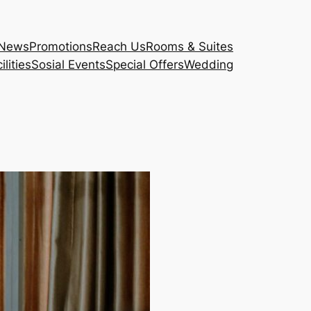
News
Promotions
Reach Us
Rooms & Suites
lities
Sosial Events
Special Offers
Wedding