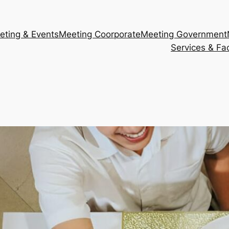
eting & Events
Meeting Coorporate
Meeting Government
Services & Faci