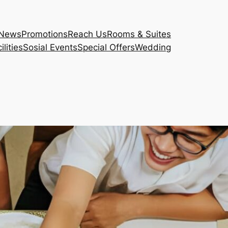
News
Promotions
Reach Us
Rooms & Suites
lities
Sosial Events
Special Offers
Wedding