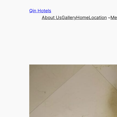
Qin Hotels
About Us
Gallery
Home
Location
Me