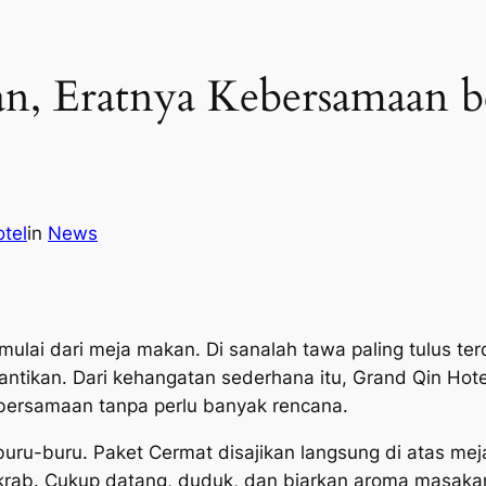
n, Eratnya Kebersamaan b
tel
in
News
ulai dari meja makan. Di sanalah tawa paling tulus terd
rgantikan. Dari kehangatan sederhana itu, Grand Qin Ho
ebersamaan tanpa perlu banyak rencana.
ru-buru. Paket Cermat disajikan langsung di atas mej
 akrab. Cukup datang, duduk, dan biarkan aroma masa