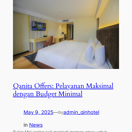
Qanita Offers: Pelayanan Maksimal
dengan Budget Minimal
May 9, 2025
—
admin_qinhotel
by
in
News
Bulan Mei sering kali menjadi momen emas untuk