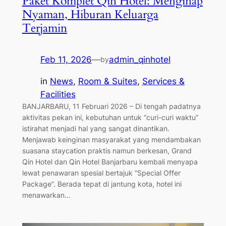
Paket Komplet Qin Hotel: Menginap
Nyaman, Hiburan Keluarga
Terjamin
Feb 11, 2026
—
admin_qinhotel
by
in
News
, 
Room & Suites
, 
Services &
Facilities
BANJARBARU, 11 Februari 2026 – Di tengah padatnya
aktivitas pekan ini, kebutuhan untuk “curi-curi waktu”
istirahat menjadi hal yang sangat dinantikan.
Menjawab keinginan masyarakat yang mendambakan
suasana staycation praktis namun berkesan, Grand
Qin Hotel dan Qin Hotel Banjarbaru kembali menyapa
lewat penawaran spesial bertajuk “Special Offer
Package”. Berada tepat di jantung kota, hotel ini
menawarkan…