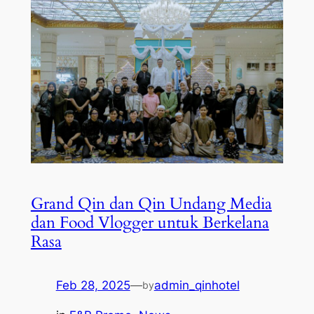
Grand Qin dan Qin Undang Media
dan Food Vlogger untuk Berkelana
Rasa
Feb 28, 2025
—
admin_qinhotel
by