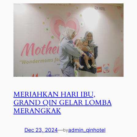
MERIAHKAN HARI IBU,
GRAND QIN GELAR LOMBA
MERANGKAK
Dec 23, 2024
—
admin_qinhotel
by