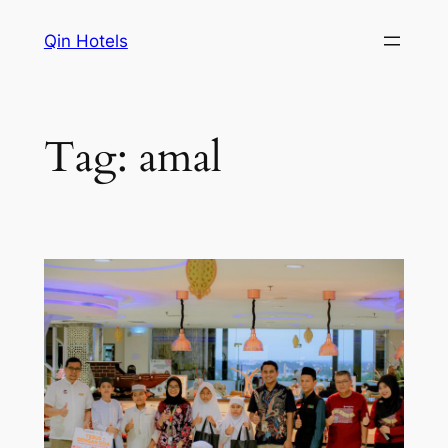
Qin Hotels
Tag:
amal