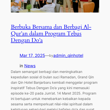
Berbuka Bersama dan Berbagi Al-
Qur’an dalam Program Tebus
Dengan Do’a
Mar 17, 2025
—
admin_qinhotel
by
in
News
Dalam semangat berbagi dan meningkatkan
kepedulian sosial di bulan suci Ramadan, Grand Qin
dan Qin Hotel Banjarbaru kembali menggelar program
inspiratif Tebus Dengan Do’a yang kini memasuki
episode ke-20 pada Jum’at. 14 Maret 2025. Program
ini bertujuan untuk menebarkan kebaikan kepada
sesama serta memperkuat nilai-nilai spiritual dalam
kehidupan sehari-hari melalui hafalan do’a dan surat