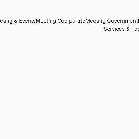
eting & Events
Meeting Coorporate
Meeting Government
Services & Faci