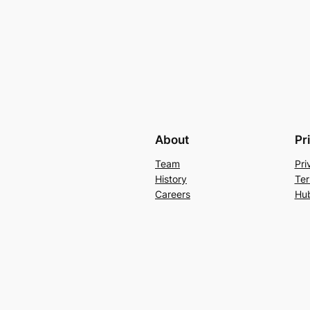
About
Pr
Team
Pri
History
Ter
Careers
Hu