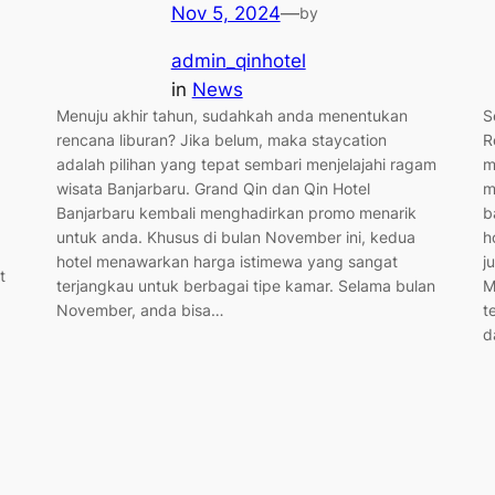
Nov 5, 2024
—
by
admin_qinhotel
in
News
S
Menuju akhir tahun, sudahkah anda menentukan
R
rencana liburan? Jika belum, maka staycation
m
adalah pilihan yang tepat sembari menjelajahi ragam
m
wisata Banjarbaru. Grand Qin dan Qin Hotel
b
Banjarbaru kembali menghadirkan promo menarik
h
untuk anda. Khusus di bulan November ini, kedua
j
hotel menawarkan harga istimewa yang sangat
t
M
terjangkau untuk berbagai tipe kamar. Selama bulan
t
November, anda bisa…
d