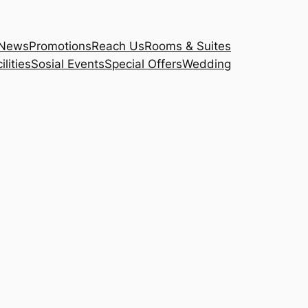
News
Promotions
Reach Us
Rooms & Suites
lities
Sosial Events
Special Offers
Wedding